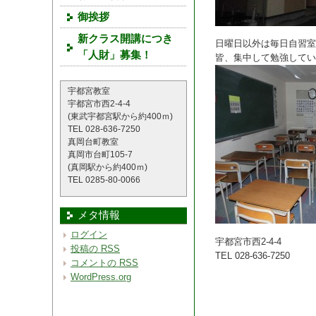
御挨拶
新クラス開講につき
日曜日以外は毎日自習室
「人財」募集！
皆、集中して勉強
宇都宮教室
宇都宮市西2-4-4
(東武宇都宮駅から約400ｍ)
TEL 028-636-7250
真岡台町教室
真岡市台町105-7
(真岡駅から約400ｍ)
TEL 0285-80-0066
メタ情報
ログイン
宇都宮市西2-4-4
投稿の
RSS
TEL 028-636-7250
コメントの
RSS
WordPress.org