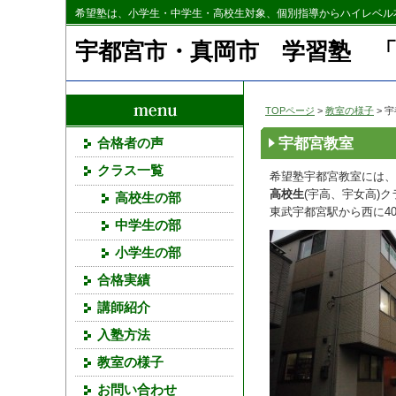
希望塾は、小学生・中学生・高校生対象、個別指導からハイレベル
宇都宮市・真岡市 学習塾 
TOPページ
>
教室の様子
> 
宇都宮教室
合格者の声
クラス一覧
希望塾宇都宮教室には、
高校生
(宇高、宇女高)
高校生の部
東武宇都宮駅から西に4
中学生の部
小学生の部
合格実績
講師紹介
入塾方法
教室の様子
お問い合わせ